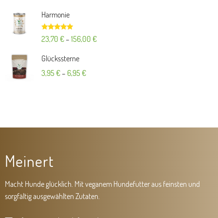
Harmonie
Bewertet mit
23,70
€
–
156,00
€
5.00
von 5
Glückssterne
3,95
€
–
6,95
€
Meinert
Macht Hunde glücklich. Mit veganem Hundefutter aus feinsten und
sorgfältig ausgewählten Zutaten.