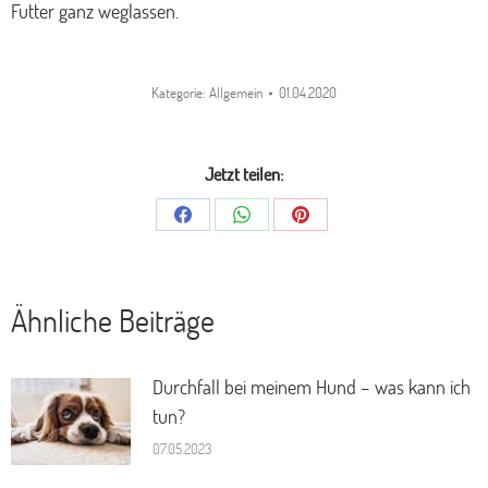
Futter ganz weglassen.
Kategorie:
Allgemein
01.04.2020
Jetzt teilen:
Share
Share
Share
on
on
on
Facebook
WhatsApp
Pinterest
Ähnliche Beiträge
Durchfall bei meinem Hund – was kann ich
tun?
07.05.2023