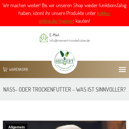
Wir machen weiter! Bis wir unseren Shop wieder funktionsfähig
haben, könnt ihr unsere Produkte unter
kokku-
online.de/meinert
kaufen!
E-Mail:
info@meinert-hundefutter.de
WARENKORB
NASS- ODER TROCKENFUTTER – WAS IST SINNVOLLER?
Sie befinden sich hier:
Allgemein