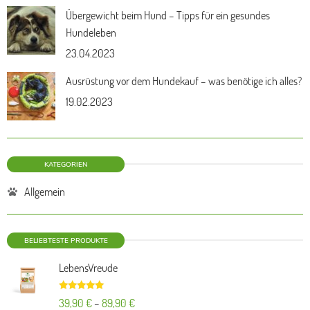
Übergewicht beim Hund – Tipps für ein gesundes
Hundeleben
23.04.2023
Ausrüstung vor dem Hundekauf – was benötige ich alles?
19.02.2023
KATEGORIEN
Allgemein
BELIEBTESTE PRODUKTE
LebensVreude
Bewertet mit
39,90
€
–
89,90
€
5.00
von 5